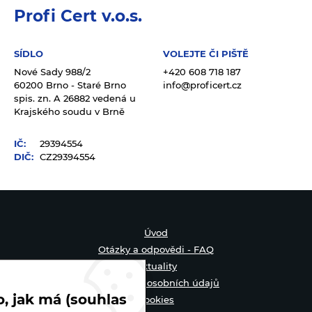
Profi Cert v.o.s.
SÍDLO
VOLEJTE ČI PIŠTĚ
Nové Sady 988/2
+420 608 718 187
60200 Brno - Staré Brno
info@proficert.cz
spis. zn. A 26882 vedená u
Krajského soudu v Brně
IČ:
29394554
DIČ:
CZ29394554
Úvod
Otázky a odpovědi - FAQ
Aktuality
Zpracování osobních údajů
, jak má (souhlas
Cookies