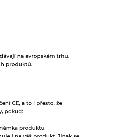
odávají na evropském trhu.
ch produktů.
ní CE, a to i přesto, že
y, pokud:
 známka produktu
huje i na váš produkt. Jinak se