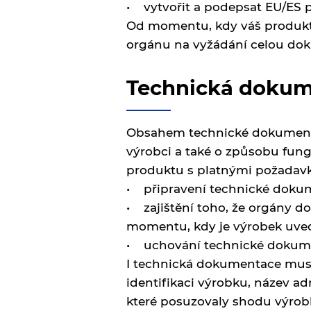
• vytvořit a podepsat EU/ES p
Od momentu, kdy váš produkt 
orgánu na vyžádání celou dok
Technická dokum
Obsahem technické dokumentac
výrobci a také o způsobu fung
produktu s platnými požadavky
• připravení technické doku
• zajištění toho, že orgány 
momentu, kdy je výrobek uved
• uchování technické dokumen
I technická dokumentace musí 
identifikaci výrobku, název a
které posuzovaly shodu výrob