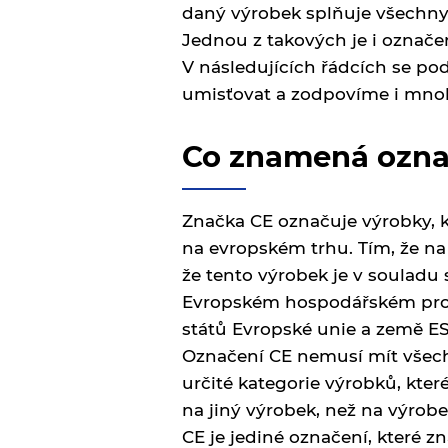
daný výrobek splňuje všechny 
Jednou z takových je i označe
V následujících řádcích se po
umisťovat a zodpovíme i mnohé 
Co znamená označ
Značka CE označuje výrobky, 
na evropském trhu. Tím, že na
že tento výrobek je v souladu
Evropském hospodářském pros
států Evropské unie a země E
Označení CE nemusí mít všechn
určité kategorie výrobků, kter
na jiný výrobek, než na výrob
CE je jediné označení, které 