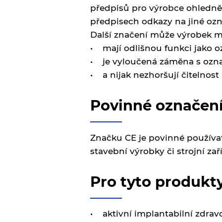
předpisů pro výrobce ohledně 
předpisech odkazy na jiné ozn
Další značení může výrobek mí
• mají odlišnou funkci jako o
• je vyloučená záměna s ozn
• a nijak nezhoršují čitelnost 
Povinné označen
Značku CE je povinné používat
stavební výrobky či strojní zař
Pro tyto produkty
• aktivní implantabilní zdrav