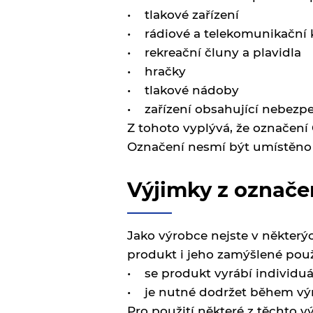
• tlakové zařízení
• rádiové a telekomunikační 
• rekreační čluny a plavidla
• hračky
• tlakové nádoby
• zařízení obsahující nebezpe
Z tohoto vyplývá, že označení
Označení nesmí být umístěno n
Výjimky z označe
Jako výrobce nejste v některýc
produkt i jeho zamýšlené pou
• se produkt vyrábí individu
• je nutné dodržet během výr
Pro použití některé z těchto v