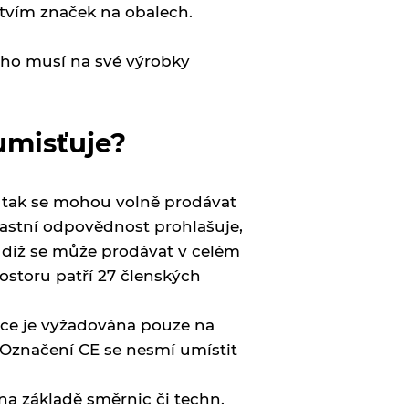
ctvím značek na obalech.
 ho musí na své výrobky
umisťuje?
 tak se mohou volně prodávat
lastní odpovědnost prohlašuje,
tudíž se může prodávat v celém
storu patří 27 členských
kace je vyžadována pouze na
. Označení CE se nesmí umístit
na základě směrnic či techn.