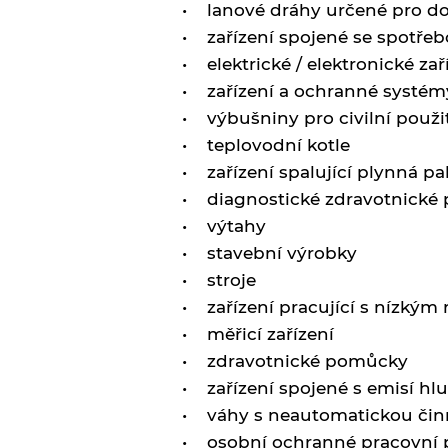
• lanové dráhy určené pro d
• zařízení spojené se spotřebo
• elektrické / elektronické za
• zařízení a ochranné systém
• výbušniny pro civilní použi
• teplovodní kotle
• zařízení spalující plynná pa
• diagnostické zdravotnické p
• výtahy
• stavební výrobky
• stroje
• zařízení pracující s nízkým
• měřicí zařízení
• zdravotnické pomůcky
• zařízení spojené s emisí hlu
• váhy s neautomatickou čin
• osobní ochranné pracovní 