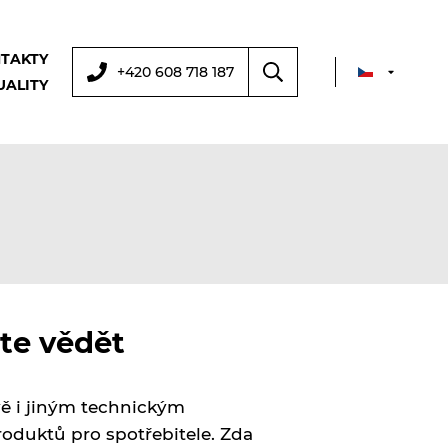
TAKTY
+420 608 718 187
UALITY
ete vědět
vě i jiným technickým
roduktů pro spotřebitele. Zda