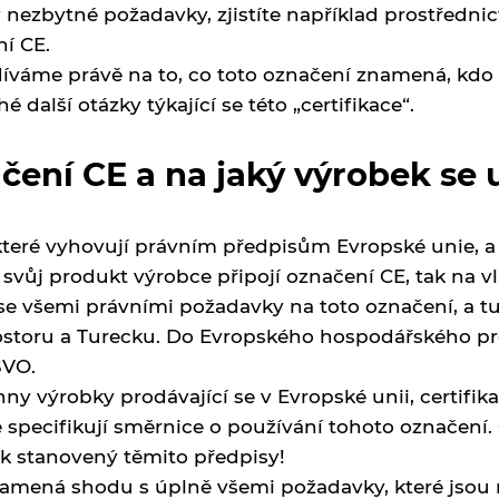
nezbytné požadavky, zjistíte například prostředni
ní CE.
díváme právě na to, co toto označení znamená, kdo
další otázky týkající se této „certifikace“.
ení CE a na jaký výrobek se 
které vyhovují právním předpisům Evropské unie, a
 svůj produkt výrobce připojí označení CE, tak na v
 se všemi právními požadavky na toto označení, a 
toru a Turecku. Do Evropského hospodářského pro
SVO.
y výrobky prodávající se v Evropské unii, certifi
é specifikují směrnice o používání tohoto označení
ek stanovený těmito předpisy!
znamená shodu s úplně všemi požadavky, které jsou 