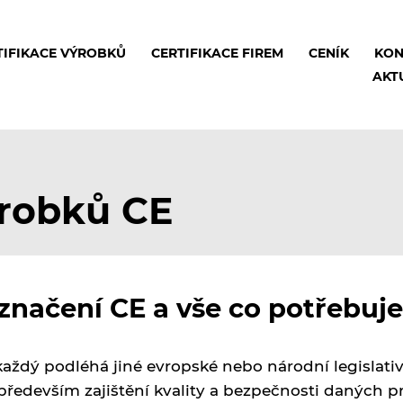
TIFIKACE VÝROBKŮ
CERTIFIKACE FIREM
CENÍK
KON
AKT
robků CE
označení CE a vše co potřebuj
každý podléhá jiné evropské nebo národní legislati
 především zajištění kvality a bezpečnosti daných p