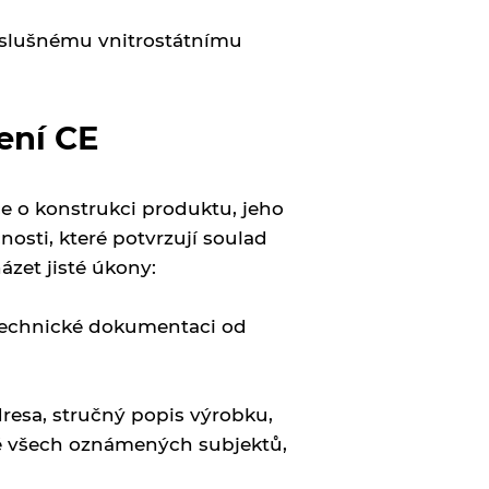
íslušnému vnitrostátnímu
ení CE
 o konstrukci produktu, jeho
sti, které potvrzují soulad
zet jisté úkony:
 technické dokumentaci od
resa, stručný popis výrobku,
aké všech oznámených subjektů,