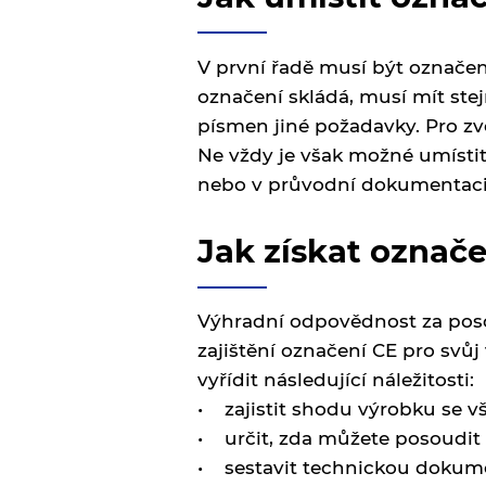
V první řadě musí být označení
označení skládá, musí mít ste
písmen jiné požadavky. Pro z
Ne vždy je však možné umísti
nebo v průvodní dokumentaci
Jak získat označ
Výhradní odpovědnost za poso
zajištění označení CE pro svůj 
vyřídit následující náležitosti:
• zajistit shodu výrobku se 
• určit, zda můžete posoudit
• sestavit technickou dokume