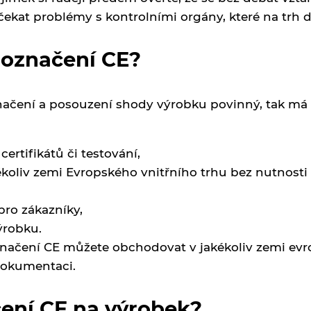
čekat problémy s kontrolními orgány, které na trh do
 označení CE?
načení a posouzení shody výrobku povinný, tak má 
ertifikátů či testování,
oliv zemi Evropského vnitřního trhu bez nutnosti 
ro zákazníky,
ýrobku.
načení CE můžete obchodovat v jakékoliv zemi evro
dokumentaci.
čení CE na výrobek?