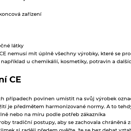
koncová zařízení
čné látky
 CE nemusí mít úplně všechny výrobky, které se pr
apříklad u chemikálií, kosmetiky, potravin a další
ní CE
h případech povinen umístit na svůj výrobek označe
žití je předmětem harmonizované normy. A to tehd
álně nebo na míru podle potřeb zákazníka
oby tradiční postupy, aby se zachovala chráněná
ýjimek si raději předem ověřte, že se bez debat vzta