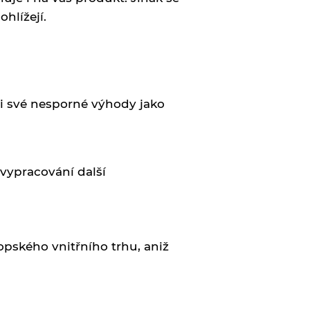
hlížejí.
i své nesporné výhody jako
vypracování další
pského vnitřního trhu, aniž