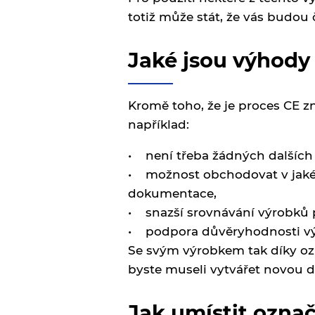
totiž může stát, že vás budou 
Jaké jsou výhody
Kromě toho, že je proces CE z
například:
• není třeba žádných dalších c
• možnost obchodovat v jakék
dokumentace,
• snazší srovnávání výrobků p
• podpora důvěryhodnosti v
Se svým výrobkem tak díky oz
byste museli vytvářet novou 
Jak umístit ozna