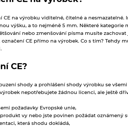
 CE na výrobku viditelné, čitelné a nesmazatelné. In
jnou výšku, a to nejméně 5 mm. Některé kategorie 
většování nebo zmenšování písma musíte zachovat 
t označení CE přímo na výrobek. Co s tím? Tehdy m
.
ení CE?
uzení shody a prohlášení shody výrobku se všemi
výrobek nepotřebujete žádnou licenci, ale ještě dřív
všemi požadavky Evropské unie,
 produkt vy nebo jste povinen požádat oznámený s
ntaci, která shodu dokládá,