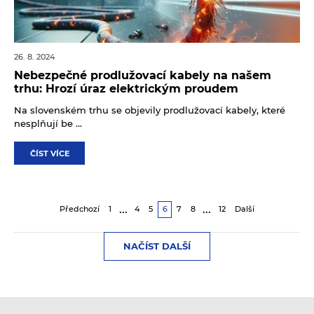
26. 8. 2024
Nebezpečné prodlužovací kabely na našem
trhu: Hrozí úraz elektrickým proudem
Na slovenském trhu se objevily prodlužovací kabely, které
nesplňují be ...
ČÍST VÍCE
...
...
Předchozí
1
4
5
6
7
8
12
Další
NAČÍST DALŠÍ