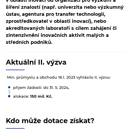
v oblasti inovací od organizací pro výzkum a
šíření znalostí (např. univerzita nebo výzkumný
ústav, agentura pro transfer technologií,
zprostředkovatel v oblasti inovací), nebo
akreditovaných laboratoří s cílem zahájení či
zintenzivnění inovačních aktivit malých a
středních podniků.
Aktuální II. výzva
Min. průmyslu a obchodu 16.1. 2023 vyhlásilo II. výzvu:
příjem žádostí: do 31. 5. 2024,
alokace:
150 mil. Kč.
Kdo může dotace získat?