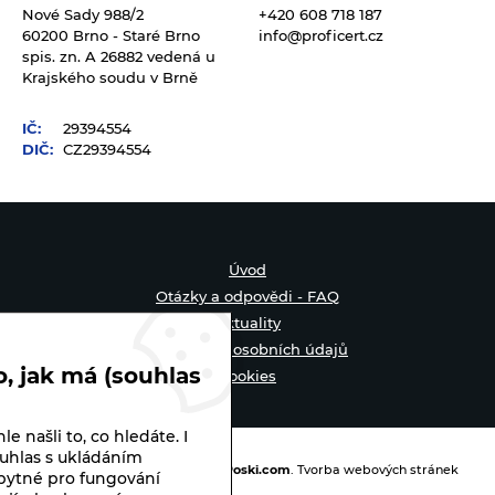
Nové Sady 988/2
+420 608 718 187
60200 Brno - Staré Brno
info@proficert.cz
spis. zn. A 26882 vedená u
Krajského soudu v Brně
IČ:
29394554
DIČ:
CZ29394554
Úvod
Otázky a odpovědi - FAQ
Aktuality
Zpracování osobních údajů
, jak má (souhlas
Cookies
e našli to, co hledáte. I
Certifikujeme | © 2026
uhlas s ukládáním
Webové stránky
vytvořilo
Poski.com
.
Tvorba webových stránek
zbytné pro fungování
na míru.