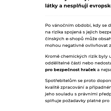
látky a nesplňují evrops
Po vánočním období, kdy se do
na rizika spojená s jejich bez
čínských e-shopů může obsa
mohou negativně ovlivňovat zd
Kromě chemických rizik byly u
oddělitelné části nebo nedos
pro bezpečnost hraček
a nejs
Spotřebitelům se proto dopo
kvalitě zpracování a případné
jeho souladu s právními předp
splňuje požadavky platné pro 