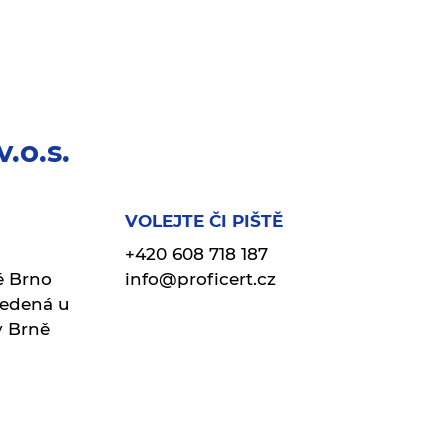
v.o.s.
VOLEJTE ČI PIŠTĚ
+420 608 718 187
é Brno
info@proficert.cz
vedená u
v Brně