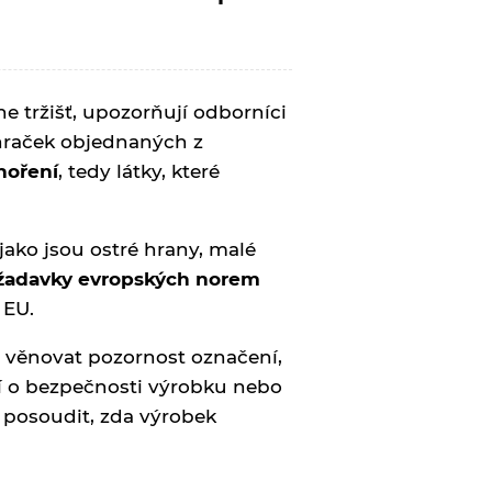
 tržišť, upozorňují odborníci
h hraček objednaných z
hoření
, tedy látky, které
 jako jsou ostré hrany, malé
ožadavky evropských norem
 EU.
a věnovat pozornost označení,
tí o bezpečnosti výrobku nebo
 posoudit, zda výrobek