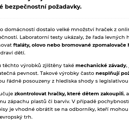
ké bezpečnostní požadavky.
 domácností dostalo velké množství hraček z online
pečností. Laboratorní testy ukázaly, že řada levnýc
hovat
ftaláty, olovo nebo bromované zpomalovače 
raví dětí.
 těchto výrobků zjištěny také
mechanické závady
,
tatečná pevnost. Takové výrobky často
nesplňují p
ou řádně posouzeny z hlediska shody s legislativou
ručuje
zkontrolovat hračky, které dětem zakoupili
, 
mu zápachu plastů či barviv. V případě pochybnos
isy je vhodné obrátit se na odborníky, kteří mohou
evropský trh.