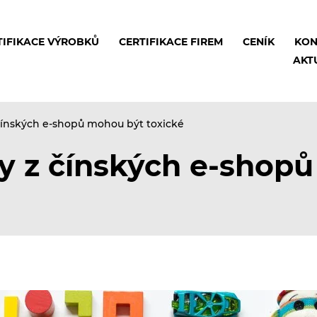
TIFIKACE VÝROBKŮ
CERTIFIKACE FIREM
CENÍK
KON
AKT
čínských e-shopů mohou být toxické
y z čínských e-shop