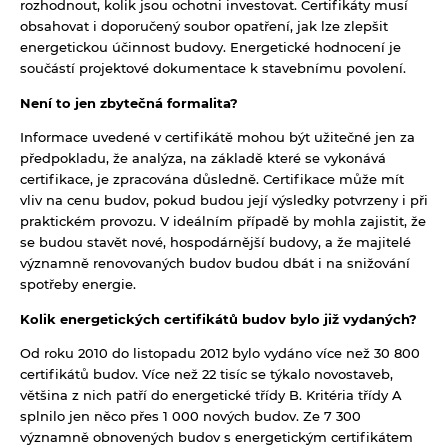
rozhodnout, kolik jsou ochotni investovat. Certifikáty musí
obsahovat i doporučený soubor opatření, jak lze zlepšit
energetickou účinnost budovy. Energetické hodnocení je
součástí projektové dokumentace k stavebnímu povolení.
Není to jen zbytečná formalita?
Informace uvedené v certifikátě mohou být užitečné jen za
předpokladu, že analýza, na základě které se vykonává
certifikace, je zpracována důsledně. Certifikace může mít
vliv na cenu budov, pokud budou její výsledky potvrzeny i při
praktickém provozu. V ideálním případě by mohla zajistit, že
se budou stavět nové, hospodárnější budovy, a že majitelé
významně renovovaných budov budou dbát i na snižování
spotřeby energie.
Kolik energetických certifikátů budov bylo již vydaných?
Od roku 2010 do listopadu 2012 bylo vydáno více než 30 800
certifikátů budov. Více než 22 tisíc se týkalo novostaveb,
většina z nich patří do energetické třídy B. Kritéria třídy A
splnilo jen něco přes 1 000 nových budov. Ze 7 300
významně obnovených budov s energetickým certifikátem