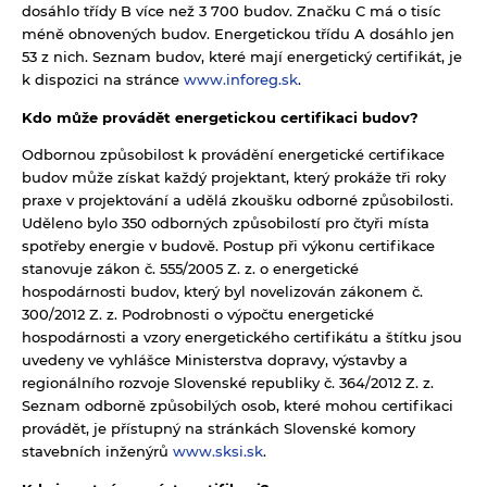
dosáhlo třídy B více než 3 700 budov. Značku C má o tisíc
méně obnovených budov. Energetickou třídu A dosáhlo jen
53 z nich. Seznam budov, které mají energetický certifikát, je
k dispozici na stránce
www.inforeg.sk
.
Kdo může provádět energetickou certifikaci budov?
Odbornou způsobilost k provádění energetické certifikace
budov může získat každý projektant, který prokáže tři roky
praxe v projektování a udělá zkoušku odborné způsobilosti.
Uděleno bylo 350 odborných způsobilostí pro čtyři místa
spotřeby energie v budově. Postup při výkonu certifikace
stanovuje zákon č. 555/2005 Z. z. o energetické
hospodárnosti budov, který byl novelizován zákonem č.
300/2012 Z. z. Podrobnosti o výpočtu energetické
hospodárnosti a vzory energetického certifikátu a štítku jsou
uvedeny ve vyhlášce Ministerstva dopravy, výstavby a
regionálního rozvoje Slovenské republiky č. 364/2012 Z. z.
Seznam odborně způsobilých osob, které mohou certifikaci
provádět, je přístupný na stránkách Slovenské komory
stavebních inženýrů
www.sksi.sk
.