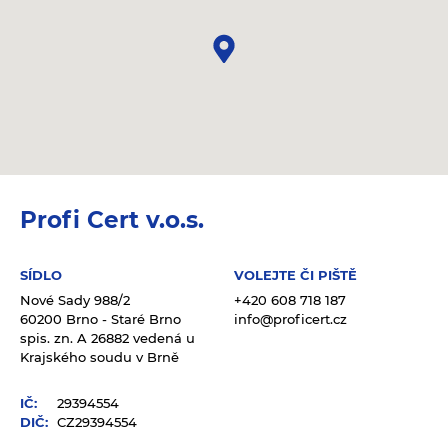
Profi Cert v.o.s.
SÍDLO
VOLEJTE ČI PIŠTĚ
Nové Sady 988/2
+420 608 718 187
60200 Brno - Staré Brno
info@proficert.cz
spis. zn. A 26882 vedená u
Krajského soudu v Brně
IČ:
29394554
DIČ:
CZ29394554