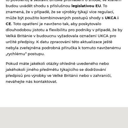
budou uvádět shodu s příslušnou
legislativou EU
. To
znamená, že v případě, že se výrobky týkají více regulací,
může být použito kombinovaných postupů shody s
UKCA i
CE
. Toto opatření je navrženo tak, aby poskytovalo
dlouhodobou jistotu a flexibilitu pro podniky v případě, že by
Velká Británie v budoucnu vyžadovala označení UKCA pro
určité předpisy. K datu zpracování této aktualizace ještě
nebyla zveřejněna podrobná příručka k tomuto navrženému
„rychlému“ postupu.
Pokud máte jakékoli otázky ohledně uvedeného nebo
jakéhokoli jiného předmětu týkajícího se dodržování
předpisů pro výrobky ve Velké Británii nebo v zahraničí,
neváhejte nás kontaktovat.