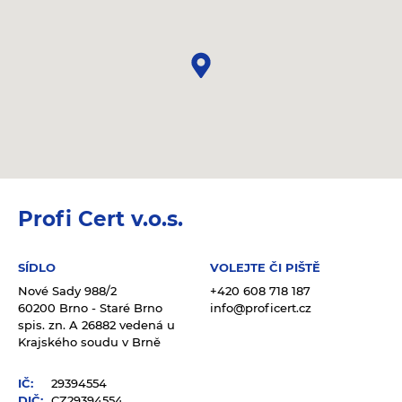
Profi Cert v.o.s.
SÍDLO
VOLEJTE ČI PIŠTĚ
Nové Sady 988/2
+420 608 718 187
60200 Brno - Staré Brno
info@proficert.cz
spis. zn. A 26882 vedená u
Krajského soudu v Brně
IČ:
29394554
DIČ:
CZ29394554