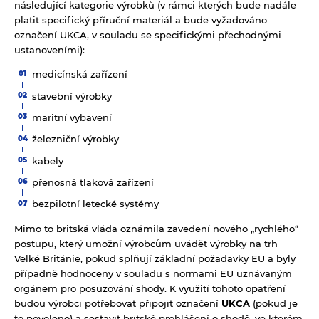
následující kategorie výrobků (v rámci kterých bude nadále
platit specifický příruční materiál a bude vyžadováno
označení UKCA, v souladu se specifickými přechodnými
ustanoveními):
medicínská zařízení
stavební výrobky
maritní vybavení
železniční výrobky
kabely
přenosná tlaková zařízení
bezpilotní letecké systémy
Mimo to britská vláda oznámila zavedení nového „rychlého“
postupu, který umožní výrobcům uvádět výrobky na trh
Velké Británie, pokud splňují základní požadavky EU a byly
případně hodnoceny v souladu s normami EU uznávaným
orgánem pro posuzování shody. K využití tohoto opatření
budou výrobci potřebovat připojit označení
UKCA
(pokud je
to povoleno) a sestavit britské prohlášení o shodě, ve kterém