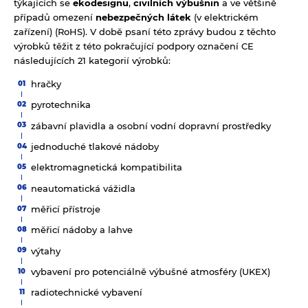
týkajících se
ekodesignu
,
civilních výbušnin
a ve většině
případů omezení
nebezpečných látek
(v elektrickém
zařízení) (RoHS). V době psaní této zprávy budou z těchto
výrobků těžit z této pokračující podpory označení CE
následujících 21 kategorií výrobků:
hračky
pyrotechnika
zábavní plavidla a osobní vodní dopravní prostředky
jednoduché tlakové nádoby
elektromagnetická kompatibilita
neautomatická vážidla
měřicí přístroje
měřicí nádoby a lahve
výtahy
vybavení pro potenciálně výbušné atmosféry (UKEX)
radiotechnické vybavení