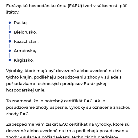
Eurázijskú hospodársku úniu (EAEU) tvorí v súčasnosti päť
štátov:
Rusko,
Bielorusko,
Kazachstan,
Arménsko,
Kirgizsko.
Výrobky, ktoré majú byť dovezené alebo uvedené na trh
týchto krajín, podliehajú posudzovaniu zhody v súlade s
požiadavkami technických predpisov Eurázijskej
hospodárskej únie.
To znamená, že je potrebný certifikát EAC. Ak je
posudzovanie zhody úspešné, výrobky sú označené značkou
zhody EAC.
Zabezpečíme Vám získať EAC certifikát na výrobky, ktoré sú
dovezené alebo uvedené na trh a podliehajú posudzovaniu
zhody v súlade s požiadavkami technických predpisov