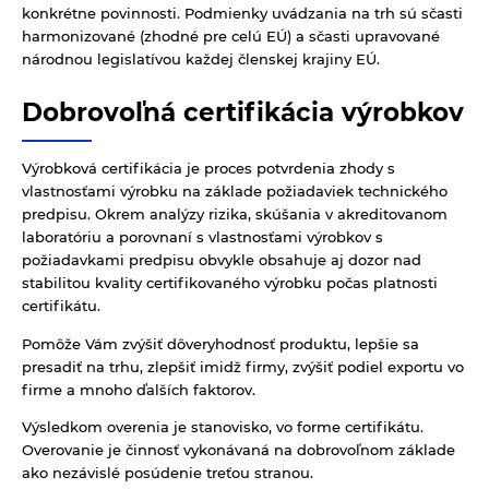
konkrétne povinnosti. Podmienky uvádzania na trh sú sčasti
harmonizované (zhodné pre celú EÚ) a sčasti upravované
národnou legislatívou každej členskej krajiny EÚ.
Dobrovoľná certifikácia výrobkov
Výrobková certifikácia je proces potvrdenia zhody s
vlastnosťami výrobku na základe požiadaviek technického
predpisu. Okrem analýzy rizika, skúšania v akreditovanom
laboratóriu a porovnaní s vlastnosťami výrobkov s
požiadavkami predpisu obvykle obsahuje aj dozor nad
stabilitou kvality certifikovaného výrobku počas platnosti
certifikátu.
Pomôže Vám zvýšiť dôveryhodnosť produktu, lepšie sa
presadiť na trhu, zlepšiť imidž firmy, zvýšiť podiel exportu vo
firme a mnoho ďalších faktorov.
Výsledkom overenia je stanovisko, vo forme certifikátu.
Overovanie je činnosť vykonávaná na dobrovoľnom základe
ako nezávislé posúdenie treťou stranou.