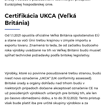
Eurázijskej hospodárskej únie.
Certifikácia UKCA (Veľká
Británia)
Od 1.1.2021 opustila oficiálne Veľká Británia spoločenstvo EÚ
a stane sa voči Únii treťou krajinou v zmysle importu a
exportu tovaru. Znamená to teda, že od začiatku budúceho
roka výrobky uvádzané na trh vo Veľkej Británii budú musieť
spĺňať technické požiadavky podľa britskej legislatívy.
Výrobky, ktoré sú povinne posudzované treťou stranou, budú
niesť novo označenie „UKCA“ (UK conformity assessed).
Britské úrady a orgány dohľadu nad trhom budú v
niektorých prípadoch dočasne akceptovať označenie CE na
už posúdených výrobkoch určených pre britský trh, ale len
po časovo obmedzenú dobu, a to do 31.12.2022. Tento prístup
však bude platiť iba pre určité skupiny výrobkov a za