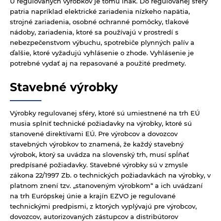
U regulovaných výrobkov je tomu inak. Do regulovanej sféry
patria napríklad elektrické zariadenia nízkeho napätia,
strojné zariadenia, osobné ochranné pomôcky, tlakové
nádoby, zariadenia, ktoré sa používajú v prostredí s
nebezpečenstvom výbuchu, spotrebiče plynných palív a
ďalšie, ktoré vyžadujú vyhlásenie o zhode. Vyhlásenie je
potrebné vydať aj na repasované a použité predmety.
Stavebné výrobky
Výrobky regulovanej sféry, ktoré sú umiestnené na trh EÚ
musia splniť technické požiadavky na výrobky, ktoré sú
stanovené direktívami EÚ. Pre výrobcov a dovozcov
stavebných výrobkov to znamená, že každý stavebný
výrobok, ktorý sa uvádza na slovenský trh, musí spĺňať
predpísané požiadavky. Stavebné výrobky sú v zmysle
zákona 22/1997 Zb. o technických požiadavkách na výrobky, v
platnom znení tzv. „stanoveným výrobkom“ a ich uvádzaní
na trh Európskej únie a krajín EZVO je regulované
technickými predpismi, z ktorých vyplývajú pre výrobcov,
dovozcov, autorizovaných zástupcov a distribútorov